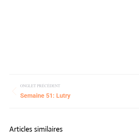
Post
ONGLET PRÉCÉDENT
navigation
Semaine 51: Lutry
Previous
post:
Articles similaires