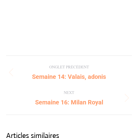
Post
ONGLET PRÉCÉDENT
navigation
Semaine 14: Valais, adonis
Previous
post:
NEXT
Semaine 16: Milan Royal
Next
post:
Articles similaires