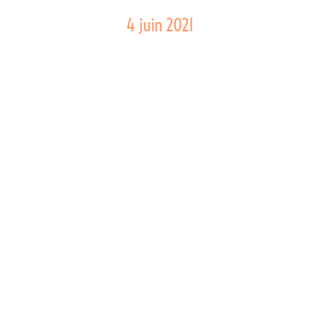
4 juin 2021
Semaine 23: Pavot de Vauderens
Photo de la semaine
Par
Marie-Claude Robert
4 juin 2021
Laisser un commentaire