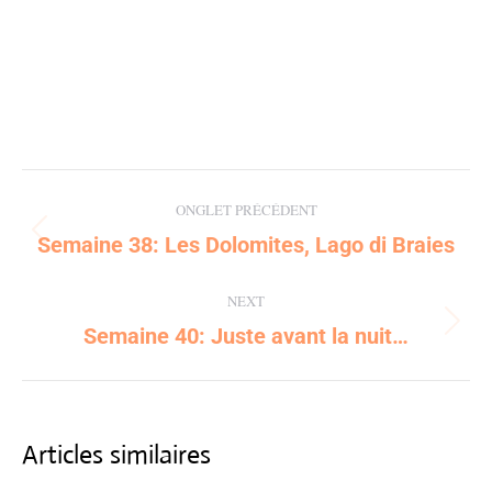
Post
ONGLET PRÉCÉDENT
navigation
Semaine 38: Les Dolomites, Lago di Braies
Previous
post:
NEXT
Semaine 40: Juste avant la nuit…
Next
post:
Articles similaires