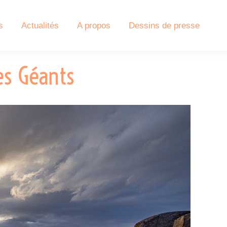
s
Actualités
A propos
Dessins de presse
es Géants