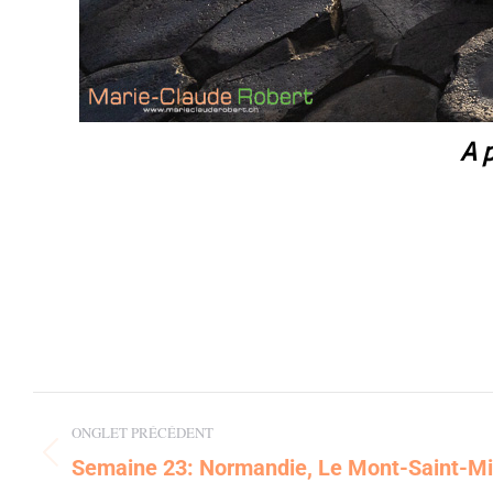
A p
Post
ONGLET PRÉCÉDENT
navigation
Semaine 23: Normandie, Le Mont-Saint-Mi
Previous