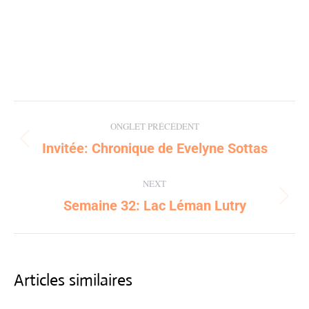
Post
ONGLET PRÉCÉDENT
navigation
Invitée: Chronique de Evelyne Sottas
Previous
post:
NEXT
Semaine 32: Lac Léman Lutry
Next
post:
Articles similaires