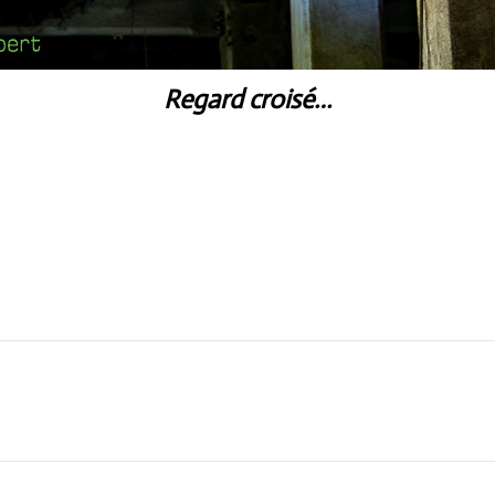
Regard croisé…
Next
post: