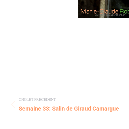
Post
ONGLET PRÉCÉDENT
navigation
Semaine 33: Salin de Giraud Camargue
Previous
post: