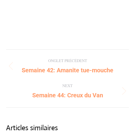
Post
ONGLET PRÉCÉDENT
navigation
Semaine 42: Amanite tue-mouche
Previous
post:
NEXT
Semaine 44: Creux du Van
Next
post:
Articles similaires