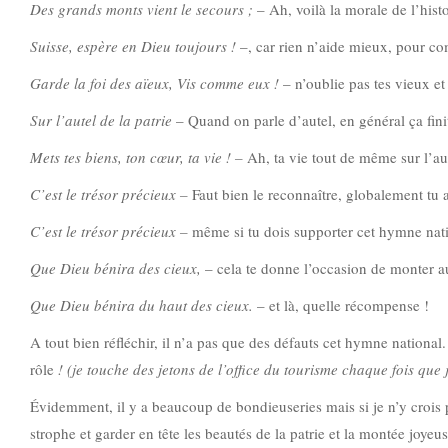
Des grands monts vient le secours ;
– Ah, voilà la morale de l’hist
Suisse, espère en Dieu toujours !
–, car rien n’aide mieux, pour co
Garde la foi des aïeux, Vis comme eux !
– n’oublie pas tes vieux et
Sur l’autel de la patrie
– Quand on parle d’autel, en général ça finit
Mets tes biens, ton cœur, ta vie ! –
Ah, ta vie tout de même sur l’au
C’est le trésor précieux –
Faut bien le reconnaître, globalement tu 
C’est le trésor précieux –
même si tu dois supporter cet hymne nati
Que Dieu bénira des cieux,
– cela te donne l’occasion de monter 
Que Dieu bénira du haut des cieux.
– et là, quelle récompense !
A tout bien réfléchir, il n’a pas que des défauts cet hymne national.
rôle
! (je touche des jetons de l’office du tourisme chaque fois que
Évidemment, il y a beaucoup de bondieuseries mais si je n’y crois pa
strophe et garder en tête les beautés de la patrie et la montée joye