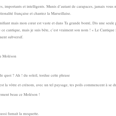
es, importants et intelligents. Munis d’autant de carapaces, jamais vous 
onalité française et chantez la Marseillaise.
ignifiant mais mon cœur est vaste et dans Ta grande bonté, Dis une seule
re ce cantique, mais je suis bête, c’est vraiment son nom ! « Le Cantique 
ement subversif.
du Moléson
 de quoi ? Ah ! du soleil, tordue cette phrase
’est la vôtre et crénom, avec un tel paysage, tes poils commencent à se d
llement beau ce Moléson !
aussi fumait la moquette.