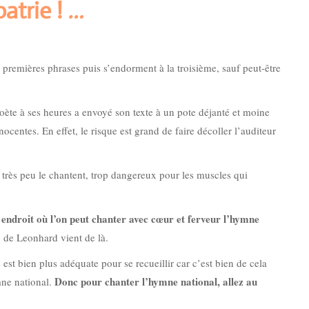
patrie !
…
premières phrases puis s’endorment à la troisième, sauf peut-être
oète à ses heures a envoyé son texte à un pote déjanté et moine
centes. En effet, le risque est grand de faire décoller l’auditeur
rès peu le chantent, trop dangereux pour les muscles qui
 endroit où l’on peut chanter avec cœur et ferveur l’hymne
n de Leonhard vient de là.
t bien plus adéquate pour se recueillir car c’est bien de cela
Donc pour chanter l’hymne national, allez au
mne national.