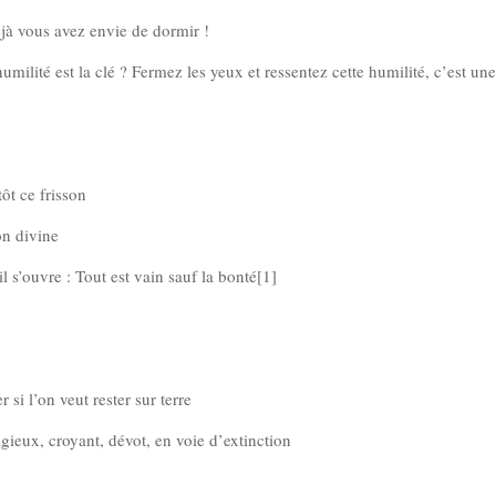
éjà vous avez envie de dormir !
ilité est la clé ? Fermez les yeux et ressentez cette humilité, c’est un
ôt ce frisson
on divine
 s’ouvre : Tout est vain sauf la bonté
[1]
 si l’on veut rester sur terre
igieux, croyant, dévot, en voie d’extinction