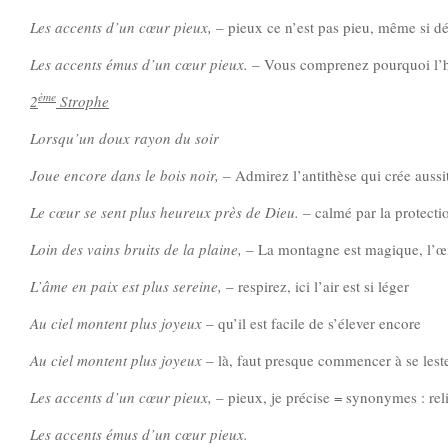
Les accents d’un cœur pieux,
– pieux ce n’est pas pieu, même si d
Les accents émus d’un cœur pieux.
– Vous comprenez pourquoi l’hum
ème
2
Strophe
Lorsqu’un doux rayon du soir
Joue encore dans le bois noir,
– Admirez l’antithèse qui crée aussit
Le cœur se sent plus heureux près de Dieu.
– calmé par la protecti
Loin des vains bruits de la plaine,
– La montagne est magique, l’œil
L’âme en paix est plus sereine,
– respirez, ici l’air est si léger
Au ciel montent plus joyeux
– qu’il est facile de s’élever encore
Au ciel montent plus joyeux
– là, faut presque commencer à se lester
Les accents d’un cœur pieux,
– pieux, je précise = synonymes : rel
Les accents émus d’un cœur pieux.