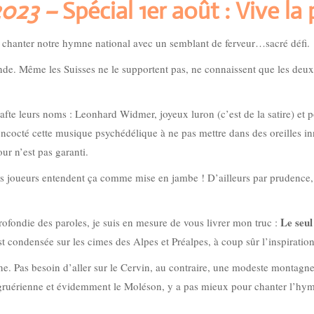
 2023 –
Spécial 1er août : Vive la 
à chanter notre hymne national avec un semblant de ferveur…sacré défi.
de. Même les Suisses ne le supportent pas, ne connaissent que les deux 
fte leurs noms : Leonhard Widmer, joyeux luron (c’est de la satire) et p
cocté cette musique psychédélique à ne pas mettre dans des oreilles inno
ur n’est pas garanti.
 joueurs entendent ça comme mise en jambe ! D’ailleurs par prudence, t
Le seul
profondie des paroles, je suis en mesure de vous livrer mon truc :
st condensée sur les cimes des Alpes et Préalpes, à coup sûr l’inspiratio
 Pas besoin d’aller sur le Cervin, au contraire, une modeste montagne es
suis gruérienne et évidemment le Moléson, y a pas mieux pour chanter l’hy