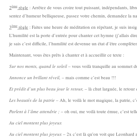
ème
2
règle
: Arrêtez de vous croire tout puissant, indépendants, libr
sentez d’humeur belliqueuse, passez votre chemin, demandez la nati
ème
3
règle
: Faites une heure de méditation en répétant, je suis ins
L’humilité est la porte d’entrée pour chanter cet hymne (j’allais di
je sais c’est difficile, l’humilité est devenue un état d’être complèt
Maintenant, vous êtes prêts à chanter et à accueillir ce texte :
Sur nos monts, quand le soleil –
vous voilà tranquille au sommet 
Annonce un brillant réveil,
– mais comme c’est beau !!!
Et prédit d’un plus beau jour le retour,
– là chut larguée, le retour
Les beautés de la patrie
– Ah, le voilà le mot magique, la patrie, c
Parlent à l’âme attendrie ;
– oh oui, me voilà toute émue, c’est te
Au ciel montent plus joyeux
Au ciel montent plus joyeux
– 2x c’est là qu’on voit que Leonhard 