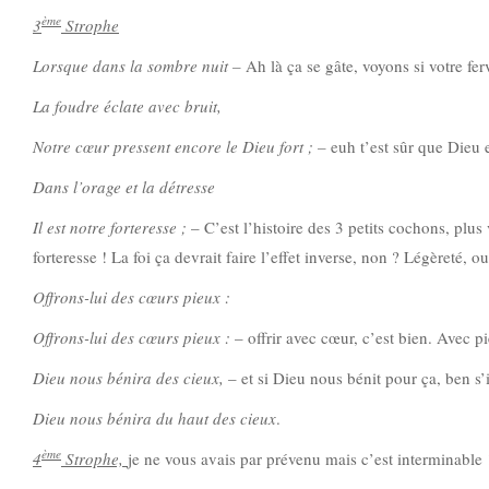
ème
3
Strophe
Lorsque dans la sombre nuit –
Ah là ça se gâte, voyons si votre fe
La foudre éclate avec bruit,
Notre cœur pressent encore le Dieu fort ; –
euh t’est sûr que Dieu 
Dans l’orage et la détresse
Il est notre forteresse ;
– C’est l’histoire des 3 petits cochons, plus
forteresse ! La foi ça devrait faire l’effet inverse, non ? Légèreté, o
Offrons-lui des cœurs pieux :
Offrons-lui des cœurs pieux :
– offrir avec cœur, c’est bien. Avec p
Dieu nous bénira des cieux,
– et si Dieu nous bénit pour ça, ben s’
Dieu nous bénira du haut des cieux
.
ème
4
Strophe,
je ne vous avais par prévenu mais c’est interminable 