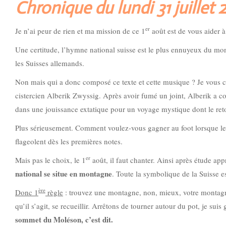
Chronique du lundi 31 juillet
er
Je n’ai peur de rien et ma mission de ce 1
août est de vous aider 
Une certitude, l’hymne national suisse est le plus ennuyeux du mon
les Suisses allemands.
Non mais qui a donc composé ce texte et cette musique ? Je vous ca
cistercien Alberik Zwyssig. Après avoir fumé un joint, Alberik a con
dans une jouissance extatique pour un voyage mystique dont le reto
Plus sérieusement. Comment voulez-vous gagner au foot lorsque les
flageolent dès les premières notes.
er
Mais pas le choix, le 1
août, il faut chanter. Ainsi après étude ap
national se situe en montagne
. Toute la symbolique de la Suisse e
ère
Donc 1
règle
: trouvez une montagne, non, mieux, votre montagne.
qu’il s’agit, se recueillir. Arrêtons de tourner autour du pot, je 
sommet du Moléson, c’est dit.