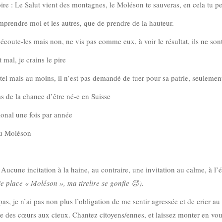
oire : Le Salut vient des montagnes, le Moléson te sauveras, en cela tu p
mprendre moi et les autres, que de prendre de la hauteur.
 écoute-les mais non, ne vis pas comme eux, à voir le résultat, ils ne son
 mal, je crains le pire
tel mais au moins, il n’est pas demandé de tuer pour sa patrie, seulement 
as de la chance d’être né-e en Suisse
onal une fois par année
au Moléson
 Aucune incitation à la haine, au contraire, une invitation au calme, à l’é
 je place « Moléson », ma tirelire se gonfle
😉
)
.
s, je n’ai pas non plus l’obligation de me sentir agressée et de crier au 
use des cœurs aux cieux. Chantez citoyens/ennes, et laissez monter en vou