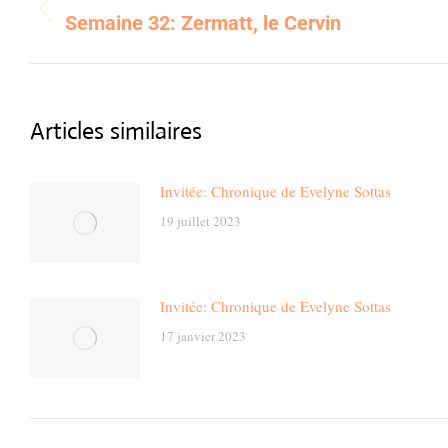
navigation
Semaine 32: Zermatt, le Cervin
Previous
post:
Articles similaires
Invitée: Chronique de Evelyne Sottas
19 juillet 2023
Invitée: Chronique de Evelyne Sottas
17 janvier 2023