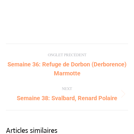
Post
ONGLET PRÉCÉDENT
navigation
Semaine 36: Refuge de Dorbon (Derborence)
Previous
Marmotte
post:
NEXT
Semaine 38: Svalbard, Renard Polaire
Next
post:
Articles similaires