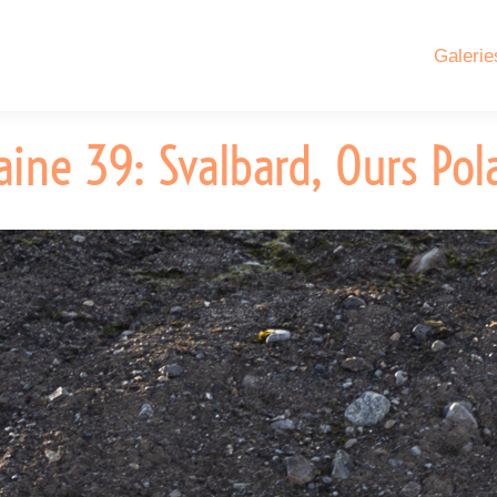
Galerie
ine 39: Svalbard, Ours Pol