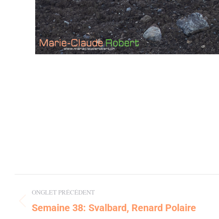
Post
ONGLET PRÉCÉDENT
navigation
Semaine 38: Svalbard, Renard Polaire
Previous