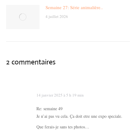
Semaine 27: Série animalière..
4 juillet 2026
2 commentaires
14 janvier 2025 à 5 h 19 min
says:
Re: semaine 49
Je n’ai pas vu cela. Ça doit etre une expo speciale.
Que ferais-je sans tes photos…