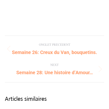
Post
ONGLET PRÉCÉDENT
navigation
Semaine 26: Creux du Van, bouquetins.
Previous
post:
NEXT
Semaine 28: Une histoire d’Amour…
Next
post:
Articles similaires