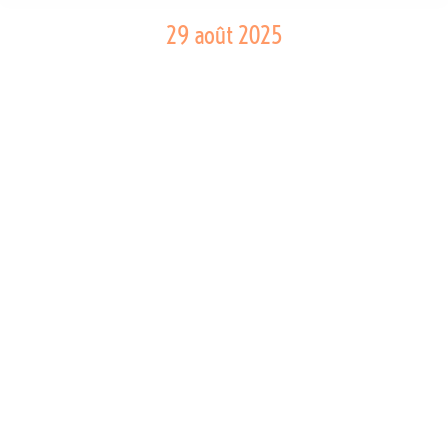
29 août 2025
Semaine 35: Barrage de Moiry
Photo de la semaine
Par
Marie-Claude Robert
29 août 2025
Laisser un commentaire