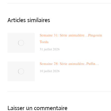
Articles similaires
Semaine 31: Série animalière…Pingouin
Torda
31 juillet 2026
Semaine 28: Série animalière..Puffin…
10 juillet 2026
Laisser un commentaire