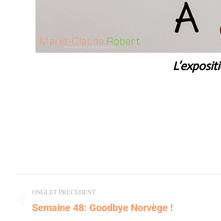
L’exposit
Post
ONGLET PRÉCÉDENT
navigation
Semaine 48: Goodbye Norvège !
Previous
post: