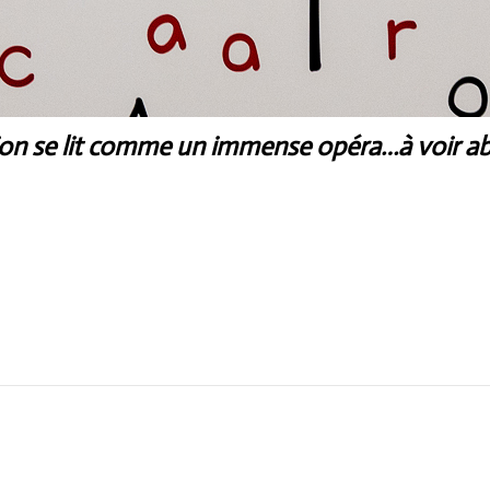
ion se lit comme un immense opéra…à voir 
Next
post: