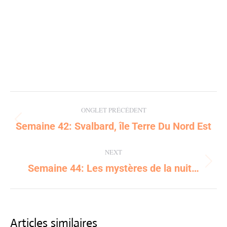
Post
ONGLET PRÉCÉDENT
navigation
Semaine 42: Svalbard, île Terre Du Nord Est
Previous
post:
NEXT
Semaine 44: Les mystères de la nuit…
Next
post:
Articles similaires