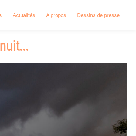
s
Actualités
A propos
Dessins de presse
 nuit…