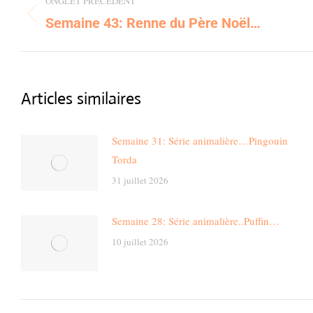
ONGLET PRÉCÉDENT
navigation
Semaine 43: Renne du Père Noël…
Previous
post:
Articles similaires
Semaine 31: Série animalière…Pingouin
Torda
31 juillet 2026
Semaine 28: Série animalière..Puffin…
10 juillet 2026