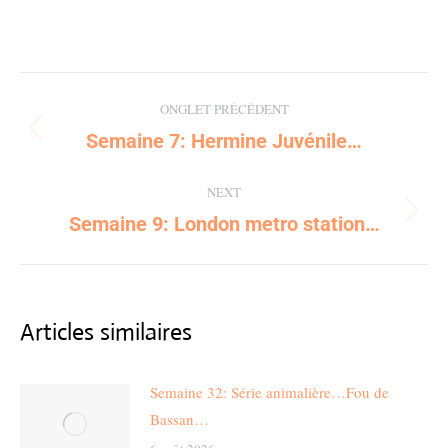
Post
ONGLET PRÉCÉDENT
navigation
Semaine 7: Hermine Juvénile…
Previous
post:
NEXT
Semaine 9: London metro station…
Next
post:
Articles similaires
Semaine 32: Série animalière…Fou de
Bassan…