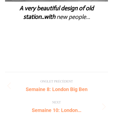
A very beautiful design of old
station..with
new people…
Post
ONGLET PRÉCÉDENT
navigation
Semaine 8: London Big Ben
Previous
post:
NEXT
Semaine 10: London…
Next