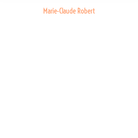
Marie-Claude Robert
Semaine 47: Renard Polaire.
Photo de la semaine
Par
Marie-Claude Robert
7 novembre 2024
Laisser un commentaire